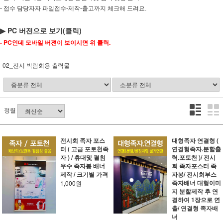
- 접수 담당자자 파일접수-제작-출고까지 체크해 드려요.
▶ PC 버전으로 보기(클릭)
- PC인데 모바일 버젼이 보이시면 위 클릭.
02_전시 박람회용 출력물
정렬
전시회 족자 포스
대형족자 연결형 (
터 ( 고급 포토천족
연결형족자.분할출
자 ) / 휴대및 펼침
력.포토천 )/ 전시
우수 족자봉 배너
회 족자포스터 족
제작 / 크기별 가격
자봉/ 전시회부스
족자배너 대형이미
1,000원
지 분할제작 후 연
결하여 1장으로 연
출/ 연결형 족자배
너