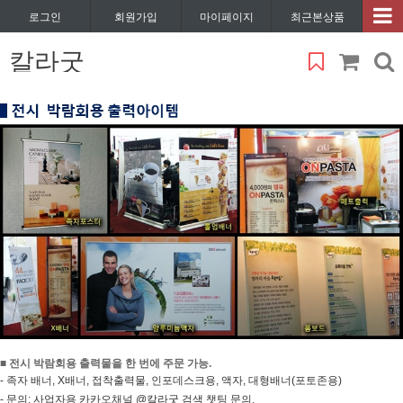
로그인
회원가입
마이페이지
최근본상품
칼라굿
■ 전시 박람회용 출력물을 한 번에 주문 가능.
- 족자 배너, X배너, 접착출력물, 인포데스크용, 액자, 대형배너(포토존용)
- 문의: 사업자용 카카오채널 @칼라굿 검색 챗팅 문의.