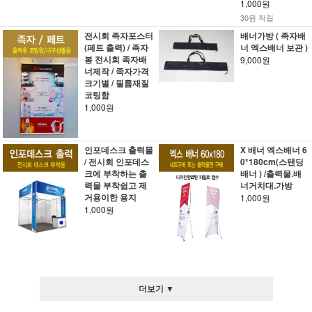
1,000원
30원 적립
전시회 족자포스터
배너가방 ( 족자배
(페트 출력) / 족자
너 엑스배너 보관 )
봉 전시회 족자배
9,000원
너제작 / 족자가격
크기별 / 필름재질
코팅함
1,000원
인포데스크 출력물
X 배너 엑스배너 6
/ 전시회 인포데스
0*180cm(스탠딩
크에 부착하는 출
배너 ) /출력물.배
력물 부착쉽고 제
너거치대.가방
거용이한 용지
1,000원
1,000원
더보기 ▼