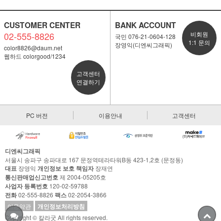
CUSTOMER CENTER
BANK ACCOUNT
02-555-8826
비회원
국민 076-21-0604-128
1:1 문의
장영익(디엔씨그래픽)
color8826@daum.net
웹하드 colorgood/1234
고객센터
연결하기
PC 버전
이용안내
고객센터
디엔씨그래픽
서울시 송파구 송파대로 167 문정역테라타워B동 423-1,2호 (문정동)
대표
장영익
개인정보 보호 책임자
장재연
통신판매업신고번호
제 2004-05205호
사업자 등록번호
120-02-59788
전화
02-555-8826
팩스
02-2054-3866
이용약관
개인정보처리방침
Copyright © 칼라굿 All rights reserved.