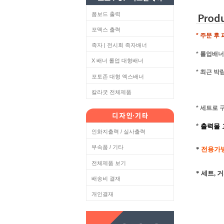
폼보드 출력
포맥스 출력
* 주문 후
족자 | 전시회 족자배너
* 롤업배
X 배너 롤업 대형배너
* 최근 
포토존 대형 엑스배너
칼라굿 전체제품
* 세트로
*
출력물
인화지출력 / 실사출력
부속품 / 기타
*
전용가방
전체제품 보기
* 세트,
배송비 결재
개인결재