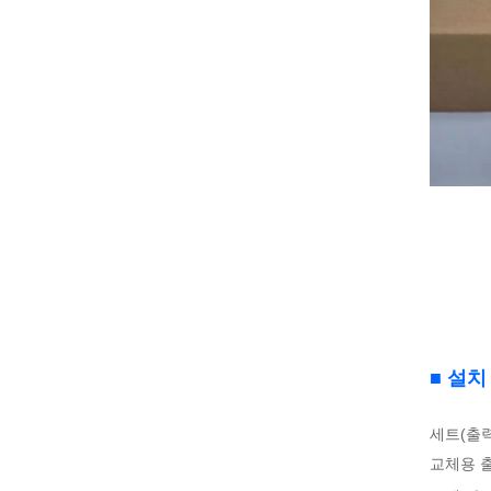
■ 설치
세트(출
교체용 