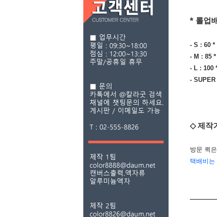
*
롤업배
- S : 60 
- M : 85 
- L : 100
- SUPER 
◇ 제작
방문 퀵은
택배비는 