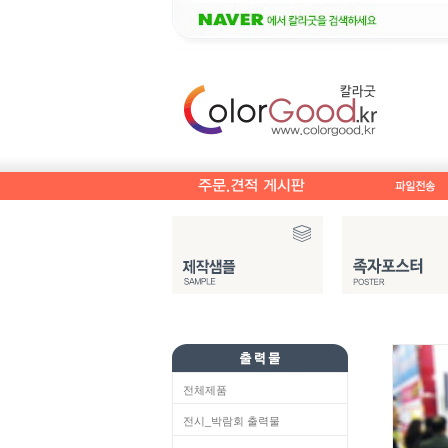
전체제품
전시_박람회 출력물