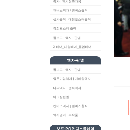
족자 | 전시회족자봉
캔버스액자 / 캔버스출력
실사출력 | 대형포스터출력
학회포스터 출력
폼보드 | 액자 | 판넬
X 배너_대형배너_롤업배너
폼보드 | 액자 | 판넬
알루미늄액자 | 개폐형액자
나무액자 | 원목액자
아크릴판넬
캔버스액자 | 캔버스출력
액자걸이 | 부속품