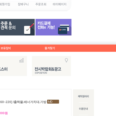
*160~220] /출력물.배너거치대.가방
,000원