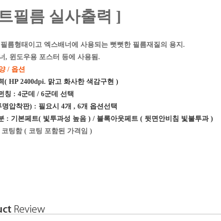
페트필름 실사출력 ]
운 필름형태이고 엑스배너에 사용되는 뻣뻣한 필름재질의 용지.
너, 윈도우용 포스터 등에 사용됨.
양 / 옵션
( HP 2400dpi. 맑고 화사한 색감구현 )
펀칭 : 4군데 / 6군데 선택
(투명압착판) : 필요시 4개 , 6개 옵션선택
분 : 기본페트( 빛투과성 높음 ) /
블록아웃페트 ( 뒷면안비침 빛불투과 )
후 코팅함 ( 코팅 포함된 가격임 )