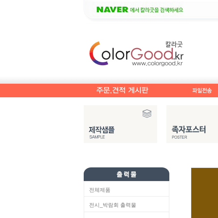
전체제품
전시_박람회 출력물