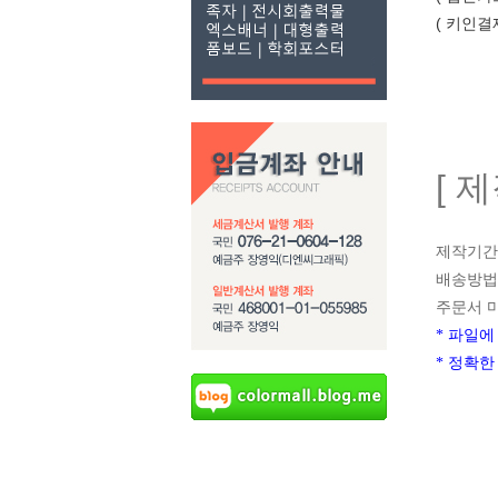
( 키인
[ 
제작기간 
배송방법 
주문서 
* 파일에
* 정확