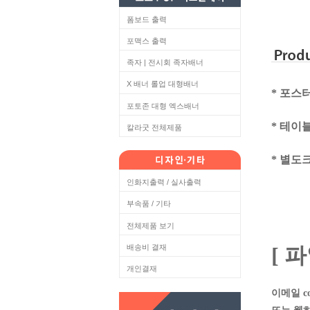
폼보드 출력
포맥스 출력
족자 | 전시회 족자배너
X 배너 롤업 대형배너
* 포스
포토존 대형 엑스배너
* 테이
칼라굿 전체제품
* 별도
인화지출력 / 실사출력
부속품 / 기타
전체제품 보기
배송비 결재
[ 
개인결재
이메일 col