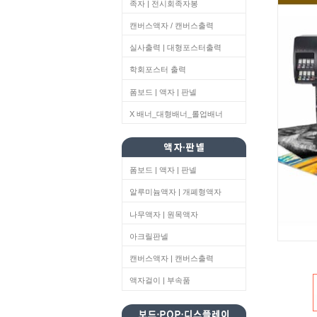
족자 | 전시회족자봉
캔버스액자 / 캔버스출력
실사출력 | 대형포스터출력
학회포스터 출력
폼보드 | 액자 | 판넬
X 배너_대형배너_롤업배너
폼보드 | 액자 | 판넬
알루미늄액자 | 개폐형액자
나무액자 | 원목액자
아크릴판넬
캔버스액자 | 캔버스출력
액자걸이 | 부속품