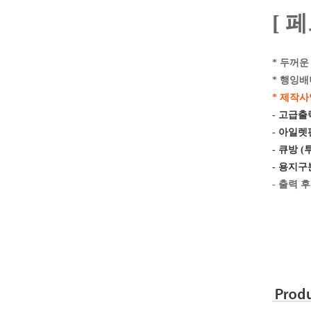
[ 
* 두꺼
* 행잉배
* 제작사
- 고급출력
- 아일렛
- 큐방 
- 용지구
- 출력 