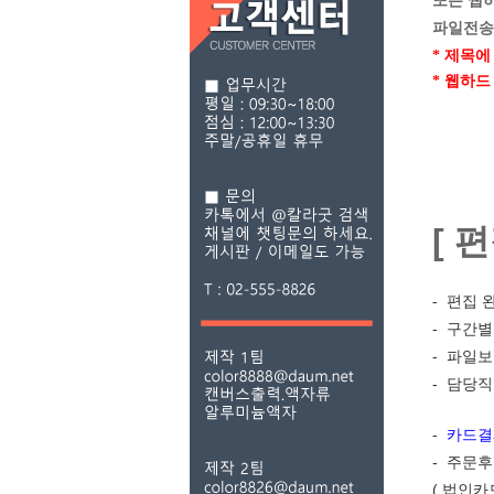
또는 웹하드
파일전송
* 제목에
* 웹하
[ 
- 편집 완
- 구간
- 파일
- 담당직
-
카드결
- 주문
( 법인