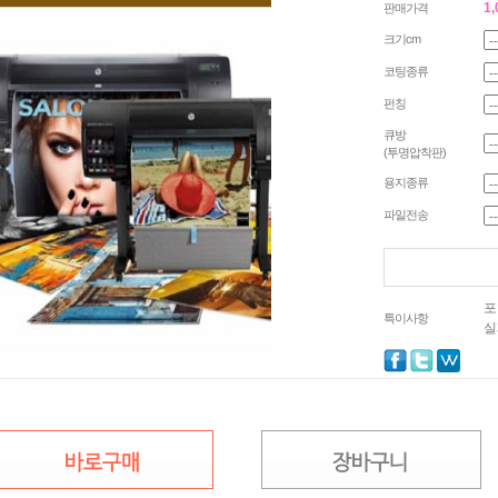
1
판매가격
크기cm
코팅종류
펀칭
큐방
(투명압착판)
용지종류
파일전송
포
특이사항
실