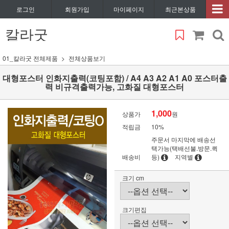
로그인
회원가입
마이페이지
최근본상품
칼라굿
01_칼라굿 전체제품
전체상품보기
대형포스터 인화지출력(코팅포함) / A4 A3 A2 A1 A0 포스터출
력 비규격출력가능, 고화질 대형포스터
1,000
상품가
원
적립금
10%
주문서 마지막에 배송선
택가능(택배선불.방문.퀵
배송비
등)
지역별
크기 cm
크기편집