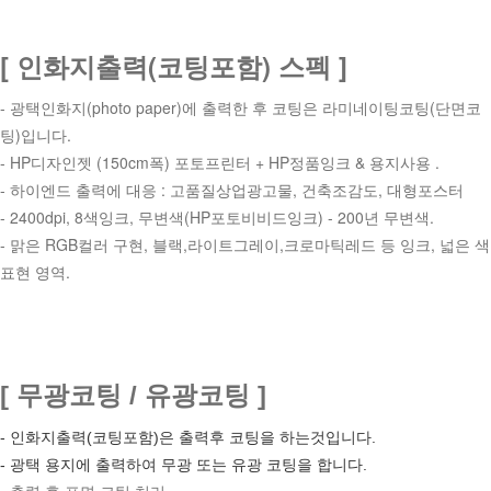
[ 인화지출력(코팅포함) 스펙 ]
- 광택인화지(photo paper)에 출력한 후 코팅은 라미네이팅코팅(단면코
팅)입니다.
- HP디자인젯 (150cm폭) 포토프린터 + HP정품잉크 & 용지사용 .
- 하이엔드 출력에 대응 : 고품질상업광고물, 건축조감도, 대형포스터
- 2400dpi, 8색잉크, 무변색(HP포토비비드잉크) - 200년 무변색.
- 맑은 RGB컬러 구현, 블랙,라이트그레이,크로마틱레드 등 잉크, 넓은 색
표현 영역.
[ 무광코팅 / 유광코팅 ]
- 인화지출력(코팅포함)은 출력후 코팅을 하는것입니다.
- 광택 용지에 출력하여 무광 또는 유광 코팅을 합니다.