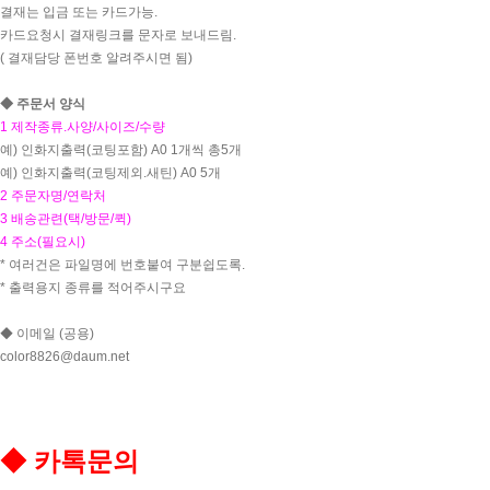
결재는 입금 또는 카드가능.
카드요청시 결재링크를 문자로 보내드림.
( 결재담당 폰번호 알려주시면 됨)
◆ 주문서 양식
1 제작종류.사양/사이즈/수량
예) 인화지출력(코팅포함) A0 1개씩 총5개
예) 인화지출력(코팅제외.새틴) A0 5개
2 주문자명/연락처
3 배송관련(택/방문/퀵)
4 주소(필요시)
* 여러건은 파일명에 번호붙여 구분쉽도록.
* 출력용지 종류를 적어주시구요
◆ 이메일 (공용)
color8826@daum.net
◆ 카톡문의