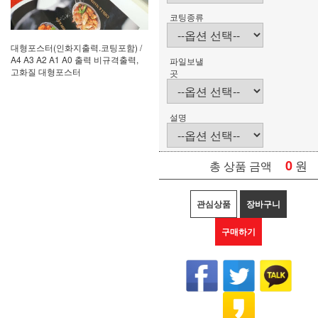
코팅종류
대형포스터(인화지출력.코팅포함) /
A4 A3 A2 A1 A0 출력 비규격출력,
파일보낼
고화질 대형포스터
곳
설명
0
원
총 상품 금액
관심상품
장바구니
구매하기