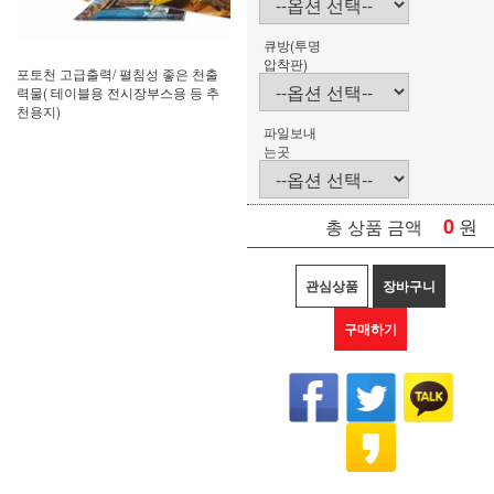
큐방(투명
압착판)
포토천 고급출력/ 펼침성 좋은 천출
력물( 테이블용 전시장부스용 등 추
천용지)
파일보내
는곳
0
원
총 상품 금액
관심상품
장바구니
구매하기