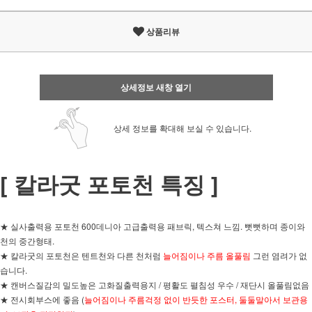
상품리뷰
상세정보 새창 열기
상세 정보를 확대해 보실 수 있습니다.
[ 칼라굿 포토천 특징 ]
★ 실사출력용 포토천 600데니아 고급출력용 패브릭, 텍스쳐 느낌. 뻣뻣하며 종이와
천의 중간형태.
★ 칼라굿의 포토천은 텐트천와 다른 천처럼
늘어짐이나 주름 올풀림
그런 염려가 없
습니다.
★ 캔버스질감의 밀도높은 고화질출력용지 / 평활도 펼침성 우수 / 재단시 올풀림없음
★ 전시회부스에 좋음 (
늘어짐이나 주름걱정 없이 반듯한 포스터
, 둘둘말아서 보관용