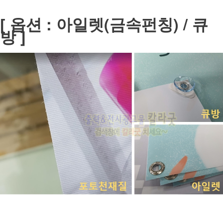
[ 옵션 : 아일렛(금속펀칭) / 큐
방 ]