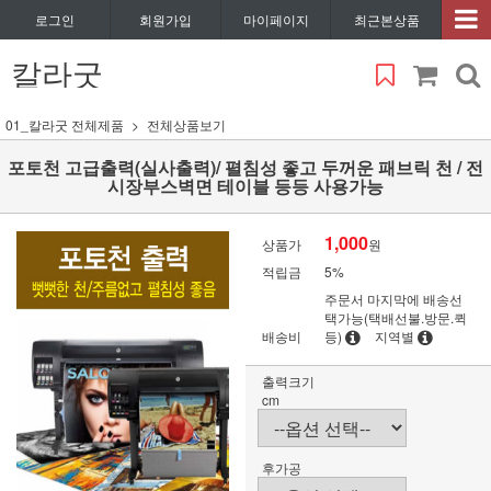
로그인
회원가입
마이페이지
최근본상품
칼라굿
01_칼라굿 전체제품
전체상품보기
포토천 고급출력(실사출력)/ 펼침성 좋고 두꺼운 패브릭 천 / 전
시장부스벽면 테이블 등등 사용가능
1,000
상품가
원
적립금
5%
주문서 마지막에 배송선
택가능(택배선불.방문.퀵
배송비
등)
지역별
출력크기
cm
후가공