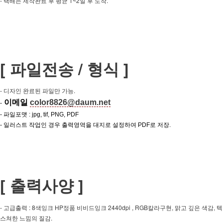
- 택배는 제작완료 후 평균 1~2일 후 도착.
[ 파일전송 / 형식 ]
- 디자인 완료된 파일만 가능.
이메일
color8826@daum.net
-
- 파일포맷 : jpg, tif, PNG, PDF
- 일러스트 작업인 경우 출력영역을 대지로 설정하여 PDF로 저장.
[ 출력사양 ]
- 고급출력 : 8색잉크 HP정품 비비드잉크 2440dpi , RGB칼라구현, 맑고 깊은 색감, 텍
스쳐한 느낌의 질감.