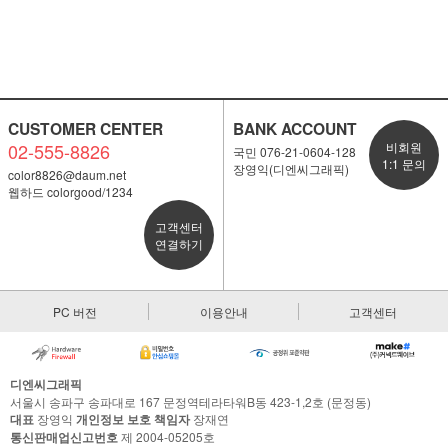
CUSTOMER CENTER
BANK ACCOUNT
02-555-8826
비회원
국민 076-21-0604-128
1:1 문의
장영익(디엔씨그래픽)
color8826@daum.net
웹하드 colorgood/1234
고객센터
연결하기
PC 버전
이용안내
고객센터
디엔씨그래픽
서울시 송파구 송파대로 167 문정역테라타워B동 423-1,2호 (문정동)
대표
장영익
개인정보 보호 책임자
장재연
통신판매업신고번호
제 2004-05205호