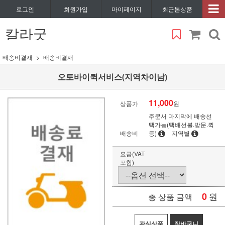
로그인
회원가입
마이페이지
최근본상품
칼라굿
배송비결재
배송비결재
오토바이퀵서비스(지역차이남)
11,000
상품가
원
주문서 마지막에 배송선
택가능(택배선불.방문.퀵
배송비
등)
지역별
요금(VAT
포함)
0
원
총 상품 금액
관심상품
장바구니