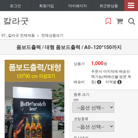
로그인
회원가입
마이페이지
최근본상품
칼라굿
01_칼라굿 전체제품
전체상품보기
폼보드출력 / 대형 폼보드출력 / A0~120*150까지
1,000
상품가
원
주문서 마지막에 배송선
택가능(택배선불.방문.퀵
배송비
등)
지역별
종류.크기
cm
코팅종류
등신대거